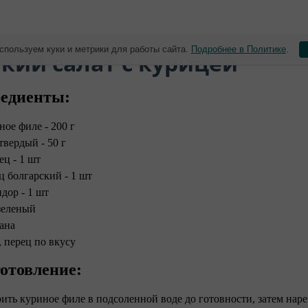
спользуем куки и метрики для работы сайта.
Подробнее в Политике
.
кий салат с курицей
едиенты:
ное филе - 200 г
твердый - 50 г
ец - 1 шт
ц болгарский - 1 шт
дор - 1 шт
зеленый
ана
, перец по вкусу
отовление:
рить куриное филе в подсоленной воде до готовности, затем наре