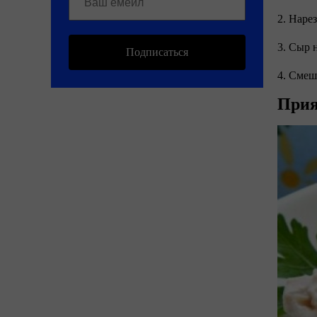
2. Наре
3. Сыр 
Подписаться
4. Смеш
Прия