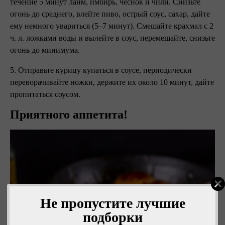
течение 5 минут лайм, имбирь, чеснок и чили. Снизьте
огонь до среднего, влейте пиво, острый соус, сахар, дайте
ему немного увариться (5–7 минут). Смешайте крахмал с 2
ч. л. ложками воды и вылейте в соус, перемешайте, снизьте
огонь до минимума.
5. Отправьте курицу купаться в соусе, периодически
переворачивайте ножки, держите их около 10 минут, дайте
пропитаться соусом.
Приятного аппетита!
Не пропустите лучшие
подборки