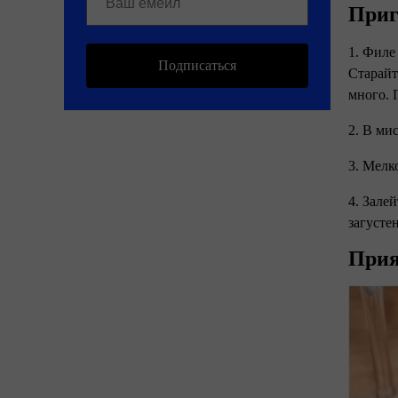
Приг
1. Филе
Подписаться
Старайт
много. 
2. В ми
3. Мелк
4. Зале
загусте
Прия