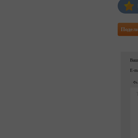
Подел
Ваш
E-ma