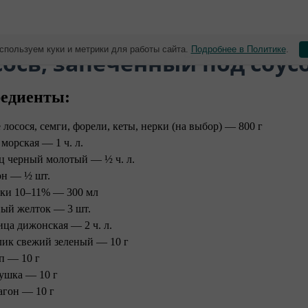
спользуем куки и метрики для работы сайта.
Подробнее в Политике
.
сось, запеченный под соус
едиенты:
 лосося, семги, форели, кеты, нерки (на выбор) — 800 г
морская — 1 ч. л.
ц черный молотый — ½ ч. л.
н — ½ шт.
ки 10–11% — 300 мл
ый желток — 3 шт.
ица дижонская — 2 ч. л.
лик свежий зеленый — 10 г
п — 10 г
ушка — 10 г
агон — 10 г