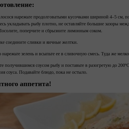
отовление:
 лосося нарежьте продолговатыми кусочками шириной 4–5 см, п
есь укладывать рыбу плотно, не оставляйте большие зазоры межд
Посолите, поперчите и сбрызните лимонным соком.
ске соедините сливки и яичные желтки.
о нарежьте зелень и всыпьте ее в сливочную смесь. Туда же мелк
йте получившимся соусом рыбу и поставьте в разогретую до 200ºC
ния соуса. Подавайте блюдо, пока не остыло.
тного аппетита!