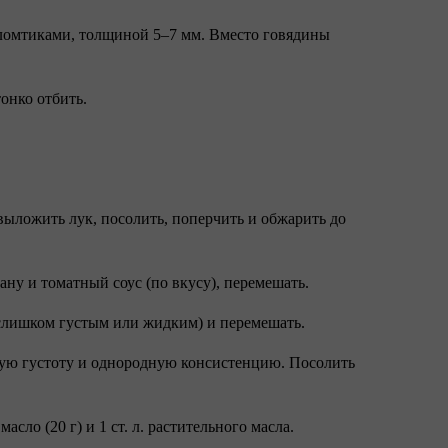
ломтиками, толщиной 5–7 мм. Вместо говядины
онко отбить.
, выложить лук, посолить, поперчить и обжарить до
ну и томатный соус (по вкусу), перемешать.
л слишком густым или жидким) и перемешать.
мую густоту и однородную консистенцию. Посолить
сло (20 г) и 1 ст. л. растительного масла.