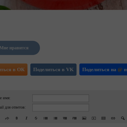
Мне нравится
иться в ОК
Поделиться в VK
Поделиться на
@
m
е имя:
il для ответов: