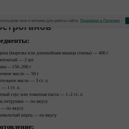
спользуем куки и метрики для работы сайта.
Подробнее в Политике
.
фстроганов
едиенты:
дина (вырезка или длиннейшая мышца спины) — 400 г
репчатый — 2 шт.
ана —150–200 г
очное масло — 50 г
тельное масло — 3 ст. л.
— 1 ст. л.
тный соус или томатная паста — 1–2 ст. л.
нь петрушки — по вкусу
 — по вкусу
емолотый перец — по вкусу
отовление: