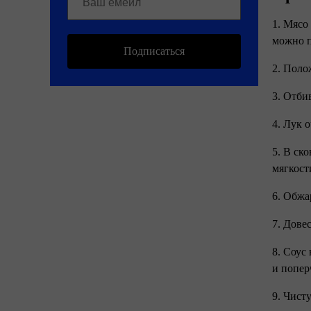
1. Мясо
можно п
Подписаться
2. Поло
3. Отби
4. Лук 
5. В ск
мягкост
6. Обжа
7. Дове
8. Соус
и попер
9. Чист