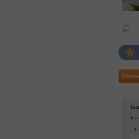
Подел
Ваш
E-ma