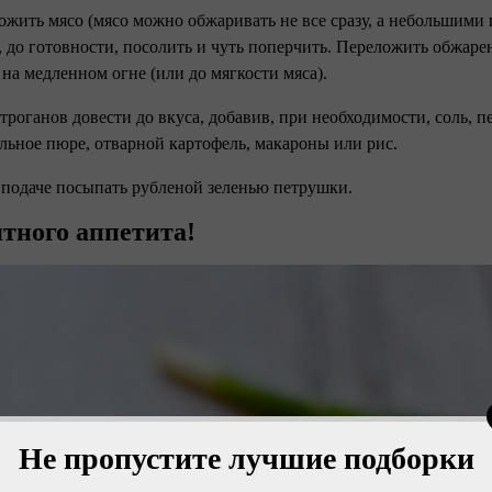
ожить мясо (мясо можно обжаривать не все сразу, а небольшими 
 до готовности, посолить и чуть поперчить. Переложить обжарен
на медленном огне (или до мягкости мяса).
строганов довести до вкуса, добавив, при необходимости, соль, п
льное пюре, отварной картофель, макароны или рис.
 подаче посыпать рубленой зеленью петрушки.
тного аппетита!
Не пропустите лучшие подборки