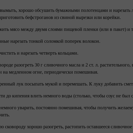
 вымыть, хорошо обсушить бумажными полотенцами и нарезать 
риготовить бефстроганов из свиной вырезки или корейки.
жить мясо между двумя слоями пищевой пленки (или в пакет) и т
вные нарезать тонкой соломкой поперек волокон.
очистить и нарезать четверть кольцами.
овороде разогреть 30 г сливочного масла и 2 ст. л. растительного
и на медленном огне, периодически помешивая.
ренный лук посыпать мукой и перемешать. К луку добавить смета
сти до кипения влить немного воды (столько, чтобы соус не бы
 немного уварить, постоянно помешивая, чтобы получить желае
чить.
ую сковороду хорошо разогреть, растопить оставшееся сливочное ма