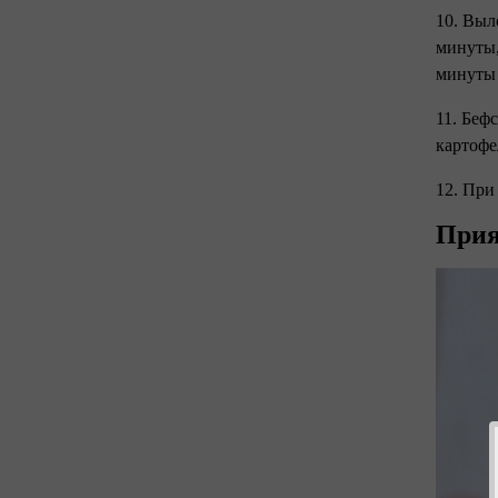
10. Выл
минуты,
минуты 
11. Беф
картофе
12. При
Прия