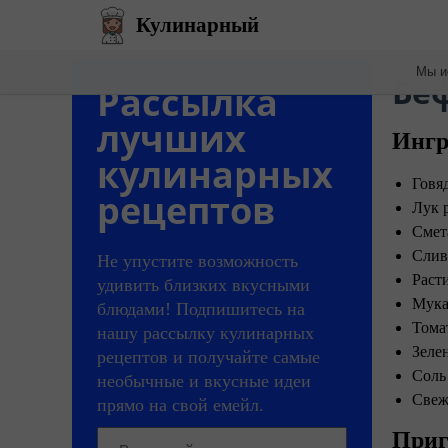
Кулинарный
Мы и
​Бе
Рассылка
лучших
Ингр
кулинарных
Говя
рецептов
Лук 
Смет
Слив
Не упустите возможность
Расти
удивить близких вкусными
Мука 
блюдами! Подпишитесь на
Тома
нашу рассылку кулинарных
Зеле
рецептов и получайте самые
Соль
необычные и вкусные идеи
Свеж
прямо на свой емейл.
Приг