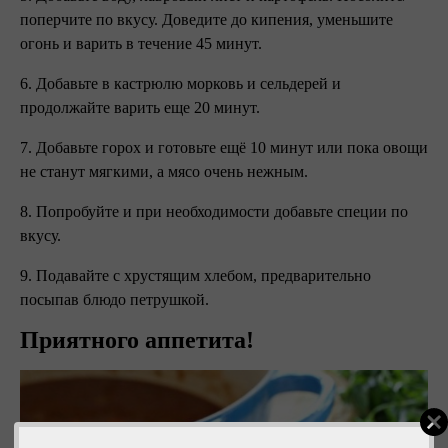
поперчите по вкусу. Доведите до кипения, уменьшите
огонь и варить в течение 45 минут.
6. Добавьте в кастрюлю морковь и сельдерей и
продолжайте варить еще 20 минут.
7. Добавьте горох и готовьте ещё 10 минут или пока овощи
не станут мягкими, а мясо очень нежным.
8. Попробуйте и при необходимости добавьте специи по
вкусу.
9. Подавайте с хрустящим хлебом, предварительно
посыпав блюдо петрушкой.
Приятного аппетита!