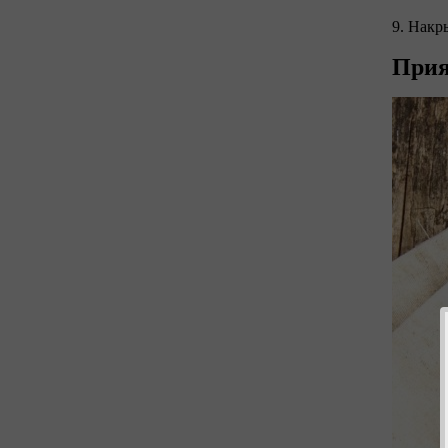
9. Накр
Прия