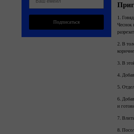
Приг
1. Говя
Подписаться
Чеснок 
разреза
2. В то
коричне
3. В эт
4. Доба
5. Отде
6. Доба
и готов
7. Влит
8. Посо