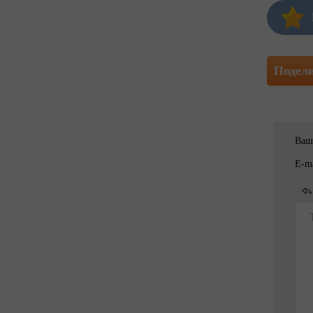
Подел
Ваш
E-ma