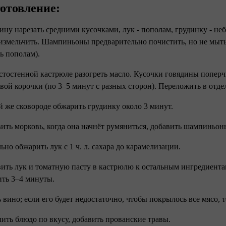
отовление: ⠀
дину нарезать средними кусочками, лук - пополам, грудинку - н
измельчить. Шампиньоны предварительно почистить, но не мыть,
ть пополам).
лстостенной кастрюле разогреть масло. Кусочки говядины попе
вой корочки (по 3–5 минут с разных сторон). Переложить в отд
ой же сковороде обжарить грудинку около 3 минут.
вить морковь, когда она начнёт румяниться, добавить шампиньо
льно обжарить лук с 1 ч. л. сахара до карамелизации.
вить лук и томатную пасту в кастрюлю к остальным ингредиент
ить 3–4 минуты.
ь вино; если его будет недостаточно, чтобы покрылось все мясо, 
лить блюдо по вкусу, добавить прованские травы.