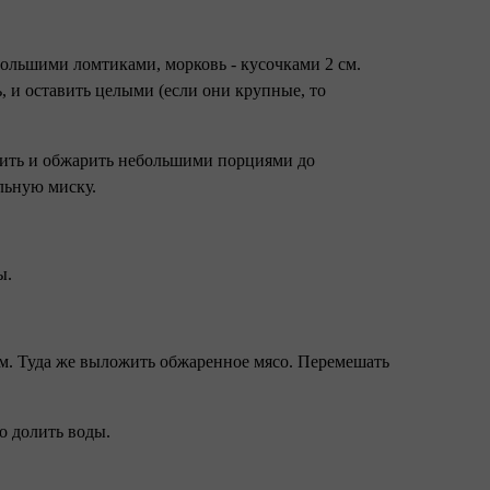
ебольшими ломтиками, морковь - кусочками 2 см.
 и оставить целыми (если они крупные, то
рчить и обжарить небольшими порциями до
ельную миску.
ны.
ам. Туда же выложить обжаренное мясо. Перемешать
то долить воды.