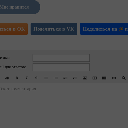
Мне нравится
иться в ОК
Поделиться в VK
Поделиться на
@
m
е имя:
il для ответов:
Текст комментария