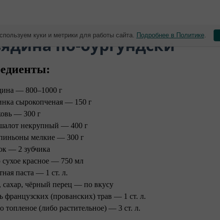
спользуем куки и метрики для работы сайта.
Подробнее в Политике
.
вядина по-бургундски
едиенты:
дина — 800–1000 г
инка сырокопченая — 150 г
овь — 300 г
шалот некрупный — 400 г
иньоны мелкие — 300 г
ок — 2 зубчика
 сухое красное — 750 мл
ная паста — 1 ст. л.
, сахар, чёрный перец — по вкусу
ь французских (прованских) трав — 1 ст. л.
о топленое (либо растительное) — 3 ст. л. ⠀