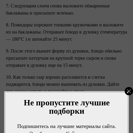
7. Следующим слоем снова выложите обжаренные
баклажаны и присыпьте зеленью.
8. Помидоры порежьте тонкими кружочками и выложите
их на баклажаны. Отправьте блюдо в духовку (температура
— 180°C ) и запекайте 25 минут.
9. После этого выньте форму из духовки, блюдо обильно
присыпьте натертым на крупной терке сыром и снова
отправьте в духовку еще на 15 минут.
10. Как только сыр хорошо расплавится и слегка
поджарится, блюдо можно вынимать из духовки. Дайте
ему слегка остыть и подавайте к столу.
Не пропустите лучшие
Приятного аппетита!
подборки
Подпишитесь на лучшие материалы сайта.