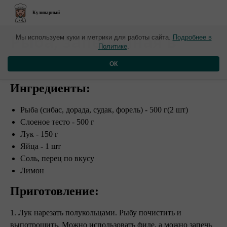
Кулинарный
​Рыба, запеченная в
Мы используем куки и метрики для работы сайта.
Подробнее в
Политике
.
слоеном тесте
ОК
Ингредиенты:
Рыба (сибас, дорада, судак, форель) - 500 г(2 шт)
Слоеное тесто - 500 г
Лук - 150 г
Яйца - 1 шт
Соль, перец по вкусу
Лимон
Приготовление:
1. Лук нарезать полукольцами. Рыбу почистить и
выпотрошить. Можно использовать филе, а можно запечь