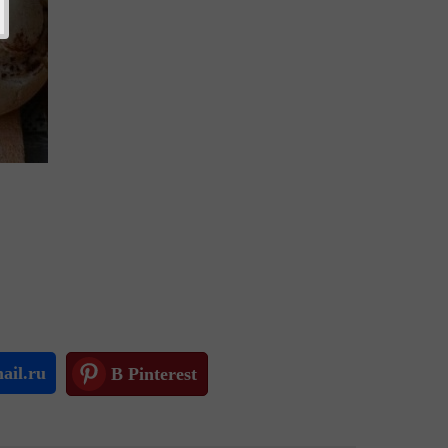
ail.ru
В Pinterest