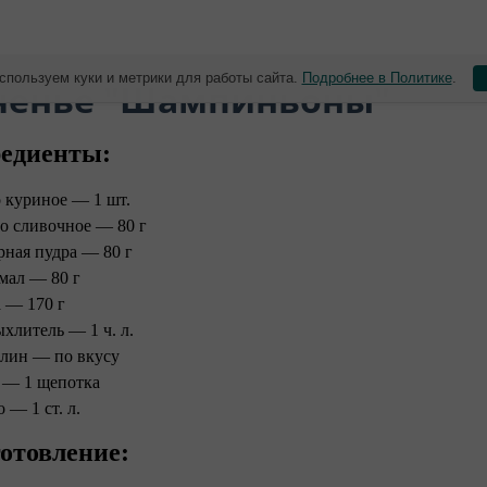
спользуем куки и метрики для работы сайта.
Подробнее в Политике
.
еченье "Шампиньоны"
едиенты:
 куриное — 1 шт.
о сливочное — 80 г
рная пудра — 80 г
мал — 80 г
 — 170 г
ыхлитель — 1 ч. л.
лин — по вкусу
 — 1 щепотка
 — 1 ст. л.
отовление: