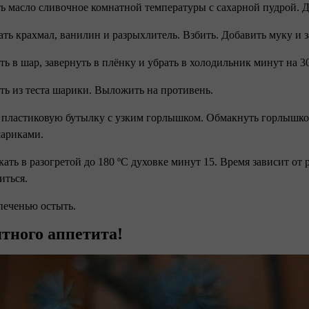
ть масло сливочное комнатной температуры с сахарной пудрой. Д
ать крахмал, ванилин и разрыхлитель. Взбить. Добавить муку и з
ать в шар, завернуть в плёнку и убрать в холодильник минут на 3
ать из теста шарики. Выложить на противень.
ь пластиковую бутылку с узким горлышком. Обмакнуть горлышко в
шариками.
кать в разогретой до 180 ºС духовке минут 15. Время зависит от
иться.
 печенью остыть.
тного аппетита!