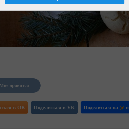
Мне нравится
иться в ОК
Поделиться в VK
Поделиться на
@
m