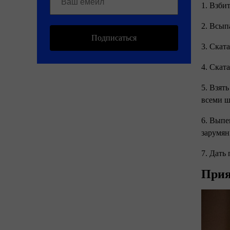
1. Взби
2. Всып
Подписаться
3. Скат
4. Скат
5. Взят
всеми 
6. Выпе
зарумян
7. Дать
Прия