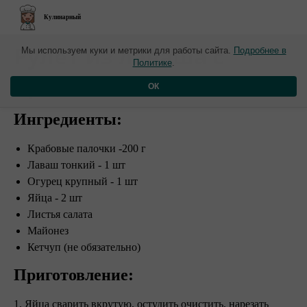
Кулинарный
​Рулет из лаваша с
Мы используем куки и метрики для работы сайта.
Подробнее в
Политике
.
крабовыми палочками
ОК
Ингредиенты:
Крабовые палочки -200 г
Лаваш тонкий - 1 шт
Огурец крупный - 1 шт
Яйца - 2 шт
Листья салата
Майонез
Кетчуп (не обязательно)
Приготовление:
1. Яйца сварить вкрутую, остудить очистить, нарезать