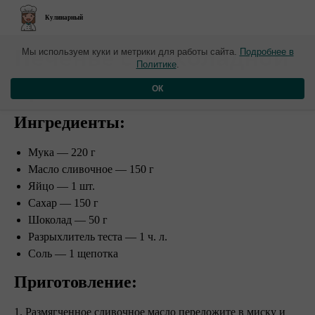
Кулинарный
​Печенье с шоколадной
Мы используем куки и метрики для работы сайта.
Подробнее в
Политике
.
крошкой
ОК
Ингредиенты:
Мука — 220 г
Масло сливочное — 150 г
Яйцо — 1 шт.
Сахар — 150 г
Шоколад — 50 г
Разрыхлитель теста — 1 ч. л.
Соль — 1 щепотка
Приготовление:
1. Размягченное сливочное масло переложите в миску и