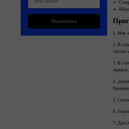
Саха
Яйцо
Приг
Подписаться
1. Мак 
2. В от
тёплое 
3. В гл
ложкой
4. Доба
Вымешив
5. Скат
6. Подо
7. Для 