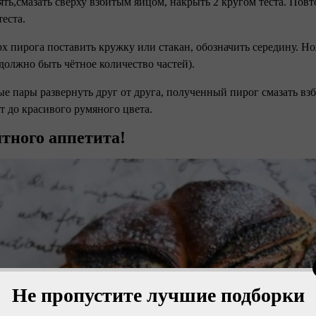
ять,смазать сверху взбитым яйцом, накрыть 2 кругом теста. Пов
теста.⠀
рх пирога поставить кружку или стакан, обозначить середину. Н
(должно быть чётное количество частей).⠀
ые пары развернуть друг от друга, полученный пирог смазать вз
т до красивого румяного цвета.⠀
тного аппетита!
Не пропустите лучшие подборки