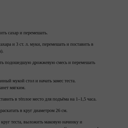
авить сахар и перемешать.⠀
ахара и 3 ст. л. муки, перемешать и поставить в
а).⠀
ылить подошедшую дрожжевую смесь и перемешать
нный мукой стол и начать замес теста.
станет мягким.⠀
ставить в тёплое место для подъёма на 1–1,5 часа.⠀
 раскатать в круг диаметром 26 см.⠀
м круг теста, выложить маковую начинку и