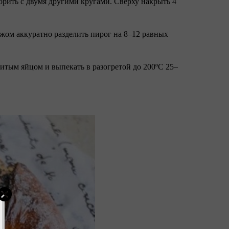
торить с двумя другими кругами. Сверху накрыть 4
ожом аккуратно разделить пирог на 8–12 равных
битым яйцом и выпекать в разогретой до 200ºC 25–