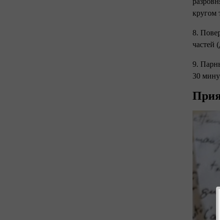
разровн
кругом 
8. Пове
частей 
9. Парн
30 мину
Прия