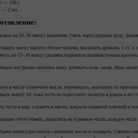
р — 150 г⠀
 — 2 шт.⠀ ⠀
отовление:⠀ ⠀
залить на 20–30 минут кипятком, слить через дуршлаг воду. Доб
дельную миску вылить тёплое молоко, высыпать дрожжи, 1 ст. л. с
место на 15–20 минут (должна подняться пышная пенная шапочк
убокую кастрюлю просеять муку, добавить соль, сахар, яйца, в
.⠀
вить в массу сливочное масло, перемешать, выложить на присыпа
ать минут 10, пока тесто не перестанет липнуть к рукам и не 
ать тесто в шар ,сложить в миску, накрыть пищевой плёнкой и по
шедшее тесто обмять, разделить на 4 равные части, каждую часть
сборки пирога растопить сливочное масло и охладить. Смазать и