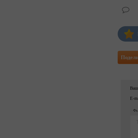
Подел
Ваш
E-ma