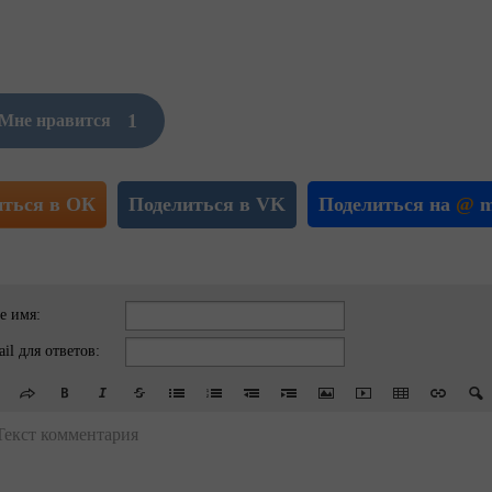
1
Мне нравится
иться в ОК
Поделиться в VK
Поделиться на
@
m
е имя:
il для ответов:
Текст комментария