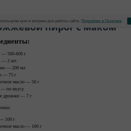
спользуем куки и метрики для работы сайта.
Подробнее в Политике
.
рожжевой пирог с маком⠀
едиенты:⠀
 — 500-600 г⠀
 — 2 шт.⠀
ко — 200 мл⠀
р — 75 г⠀
очное масло — 50 г⠀
 — по вкусу⠀
е дрожжи — 7 г⠀ ⠀
чинки:⠀ ⠀
— 100 г⠀
очное масло — 100 г⠀