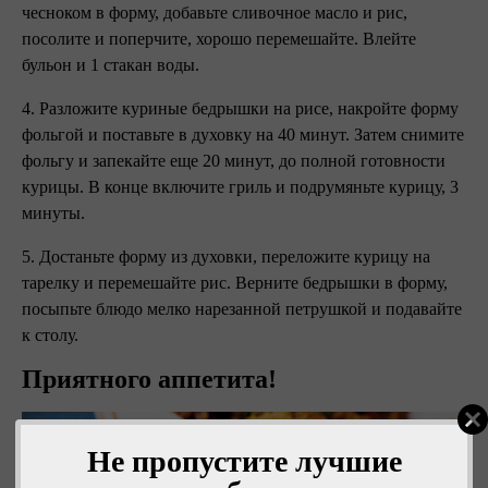
чесноком в форму, добавьте сливочное масло и рис,
посолите и поперчите, хорошо перемешайте. Влейте
бульон и 1 стакан воды.
4. Разложите куриные бедрышки на рисе, накройте форму
фольгой и поставьте в духовку на 40 минут. Затем снимите
фольгу и запекайте еще 20 минут, до полной готовности
курицы. В конце включите гриль и подрумяньте курицу, 3
минуты.
5. Достаньте форму из духовки, переложите курицу на
тарелку и перемешайте рис. Верните бедрышки в форму,
посыпьте блюдо мелко нарезанной петрушкой и подавайте
к столу.
Приятного аппетита!
Не пропустите лучшие