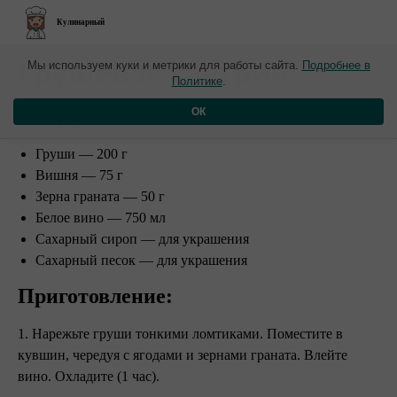
Кулинарный
​Грушевая сангрия
Мы используем куки и метрики для работы сайта.
Подробнее в
Политике
.
Ингредиенты:
ОК
Груши — 200 г
Вишня — 75 г
Зерна граната — 50 г
Белое вино — 750 мл
Сахарный сироп — для украшения
Сахарный песок — для украшения
Приготовление:
1. Нарежьте груши тонкими ломтиками. Поместите в
кувшин, чередуя с ягодами и зернами граната. Влейте
вино. Охладите (1 час).