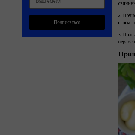
свинины
2. Почи
Подписаться
слоем в
3. Поле
перемеш
Прия