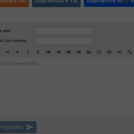
иться в ОК
Поделиться в VK
Поделиться на
@
m
е имя:
il для ответов:
Текст комментария