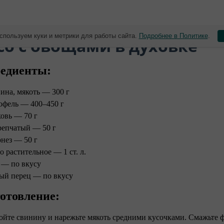
спользуем куки и метрики для работы сайта.
Подробнее в Политике
.
со с овощами в духовке
едиенты:
ина, мякоть — 300 г
офель — 400–450 г
овь — 70 г
репчатый — 50 г
нез — 50 г
о растительное — 1 ст. л.
 — по вкусу
ый перец — по вкусу
отовление:
ойте свинину и нарежьте мякоть средними кусочками. Смажьте 