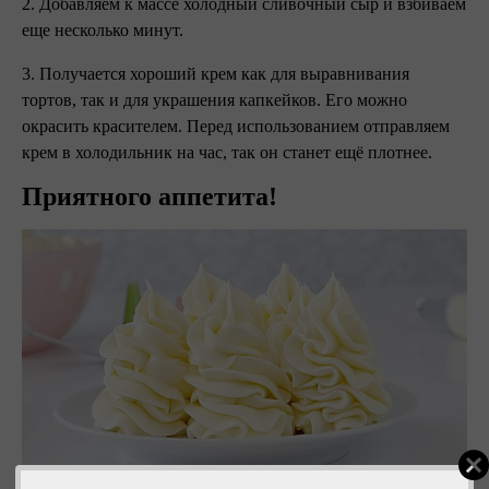
2. Добавляем к массе холодный сливочный сыр и взбиваем
еще несколько минут.
3. Получается хороший крем как для выравнивания
тортов, так и для украшения капкейков. Его можно
окрасить красителем. Перед использованием отправляем
крем в холодильник на час, так он станет ещё плотнее. ⠀
Приятного аппетита!