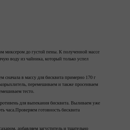
ром миксером до густой пены. К полученной массе
ячую воду из чайника, который только успел
ем сначала в массу для бисквита примерно 170 г
разрыхлитель, перемешиваем и также просеиваем
емешиваем тесто.
 противень для выпекания бисквита. Выливаем уже
рть часа.Проверяем готовность бисквита
сахаром, добавляем загуститель и тщательно