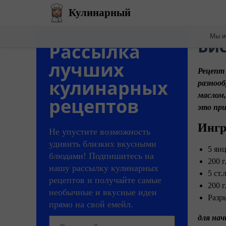
Кулинарный
Мы и
Би
Рассылка
лучших
Рецепт 
кулинарных
разнооб
маслом,
рецептов
это при
Ингр
Не упустите возможность
удивить близких вкусными
5 яиц
блюдами! Подпишитесь на
200 г
нашу рассылку кулинарных
5 ст.
рецептов и получайте самые
200 г
необычные и вкусные идеи
Разр
прямо на свой емейл.
для на