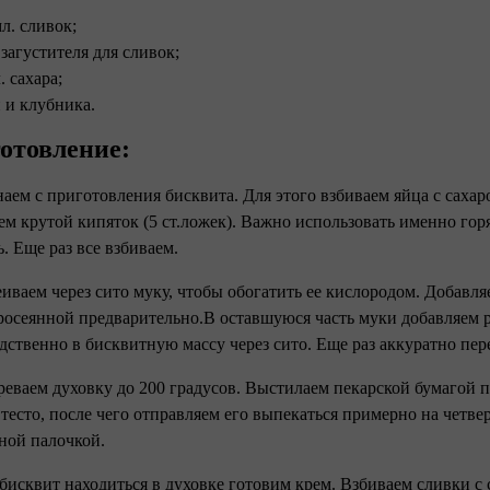
л. сливок;
 загустителя для сливок;
л. сахара;
 и клубника.
отовление:
наем с приготовления бисквита. Для этого взбиваем яйца с саха
ем крутой кипяток (5 ст.ложек). Важно использовать именно гор
ь. Еще раз все взбиваем.
еиваем через сито муку, чтобы обогатить ее кислородом. Добавля
росеянной предварительно.В оставшуюся часть муки добавляем 
дственно в бисквитную массу через сито. Еще раз аккуратно пер
греваем духовку до 200 градусов. Выстилаем пекарской бумагой
 тесто, после чего отправляем его выпекаться примерно на четве
ной палочкой.
 бисквит находиться в духовке готовим крем. Взбиваем сливки с 