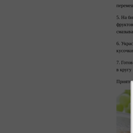
перемеш
5. На б
фруктов
смазыва
6. Укра
кусочки
7. Гото
в кругу
Приятно