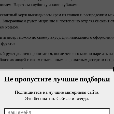
иваем. Нарезаем клубнику и киви кубиками.
исквитный корж выкладываем крем из сливок и распределяем м
. Заворачиваем рулет, медленно и постепенно отделяя бисквит о
ем кремом.
сить десерт можно по своему вкусу. Для изысканного оформлени
 фруктов.
вый рулет должен пропитаться, после чего его можно нарезать на
 близких людей с таким изысканным и ароматным десертом непр
го аппетита!
Не пропустите лучшие подборки
Подпишитесь на лучшие материалы сайта.
Это бесплатно. Сейчас и всегда.