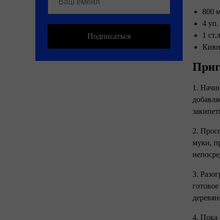
800 м
4 уп.
1 ст.
Подписаться
Киви
Приг
1. Начи
добавля
закипет
2. Прос
муки, п
непосре
3. Разо
готовое
деревян
4. Пока