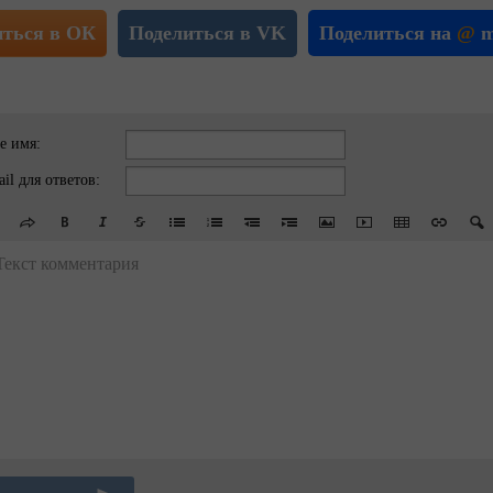
иться в ОК
Поделиться в VK
Поделиться на
@
m
е имя:
il для ответов:
Текст комментария