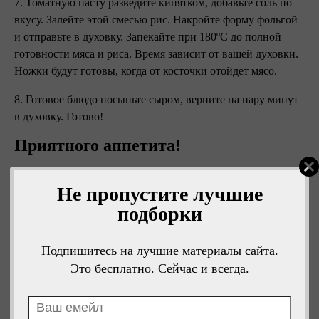
7. Томатную пасту разведите кипятком, добавьте соль по
вкусу. Залейте этой смесью рис. Накройте форму фольгой
и отправьте в духовку. Запекайте при 180ºC до полной
готовности мяса и риса. Время зависит от вашей духовки.
Ножки будут готовы, когда от косточки отойдет мясо.
8. Готовое блюдо посыпьте сыром, верните на пару минут
в духовку. Готово!
Приятного аппетита!
Не пропустите лучшие
подборки
Подпишитесь на лучшие материалы сайта.
Это бесплатно. Сейчас и всегда.