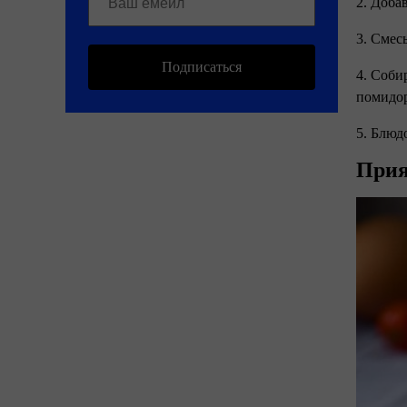
2. Доба
3. Смес
Подписаться
4. Соби
помидор
5. Блюд
Прия