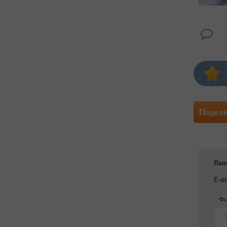
Подел
Ваш
E-ma