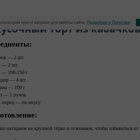
спользуем куки и метрики для работы сайта.
Подробнее в Политике
.
кусочный торт из кабачко
едиенты:
чок — 2 шт.
 — 2 шт.
 — 100-150 г
дор — 4 шт.
ана — 100 г
п — 1 пучок
, перец — по вкусу ⠀
отовление: ⠀
чки натираем на крупной тёрке и отжимаем, чтобы избавиться о