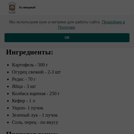
Кулинарный
​Окрошка на кефире с
Мы используем куки и метрики для работы сайта.
Подробнее в
Политике
.
колбасой
ОК
Ингредиенты:
Картофель - 500 г
Огурец свежий - 2-3 шт
Редис - 70 г
Яйца - 3 шт
Колбаса вареная - 250 г
Кефир - 1 л
Укроп- 1 пучок
Зеленый лук - 1 пучок
Соль, перец - по вкусу