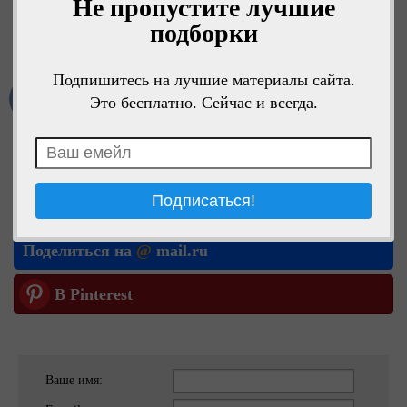
Не пропустите лучшие
подборки
Подпишитесь на лучшие материалы сайта.
Мне нравится
Это бесплатно. Сейчас и всегда.
Поделиться в ОК
Поделиться в VK
Поделиться на
@
mail.ru
В Pinterest
Ваше имя: