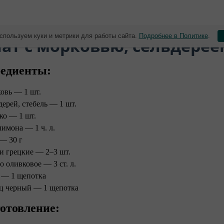
спользуем куки и метрики для работы сайта.
Подробнее в Политике
.
лат с морковью, сельдере
едиенты:
овь — 1 шт.
дерей, стебель — 1 шт.
ко — 1 шт.
лимона — 1 ч. л.
— 30 г
и грецкие — 2–3 шт.
о оливковое — 3 ст. л.
 — 1 щепотка
ц черный — 1 щепотка
отовление: