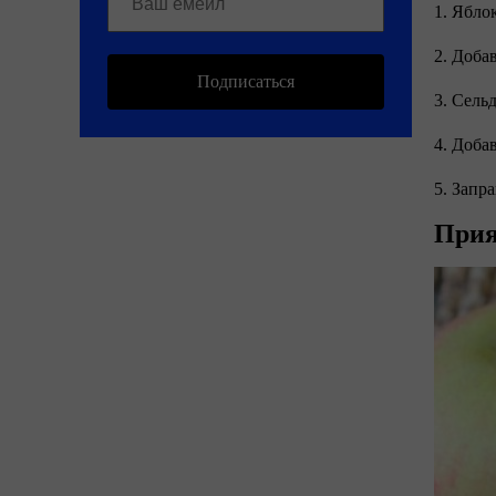
1. Ябло
2. Доба
Подписаться
3. Сель
4. Доба
5. Запр
Прия