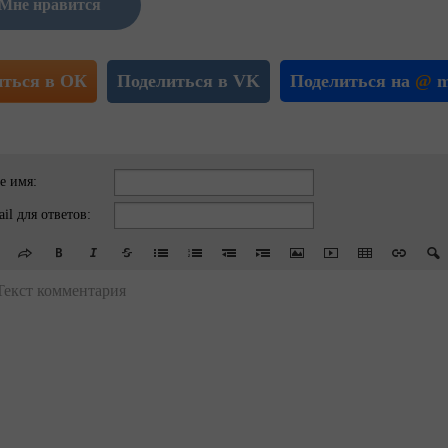
Мне нравится
иться в ОК
Поделиться в VK
Поделиться на
@
m
е имя:
il для ответов:
Текст комментария