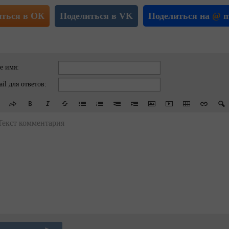
иться в ОК
Поделиться в VK
Поделиться на
@
m
е имя:
il для ответов:
Текст комментария