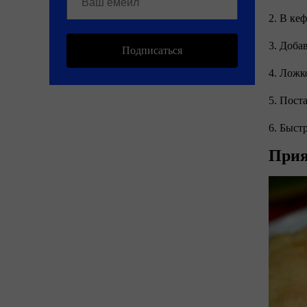
2. В ке
3. Доба
Подписаться
4. Ложк
5. Пост
6. Быст
Прия