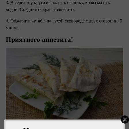
3. В середину круга выложить начинку, края смазать
водой. Соединить края и защепить.
4. Обжарить кутабы на сухой сковороде с двух сторон по 5
минут.
Приятного аппетита!