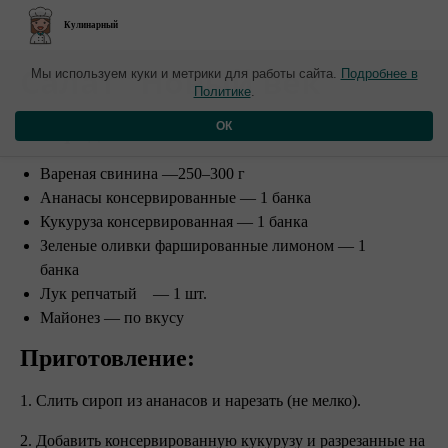
Кулинарный
Салат "Новый век"
Мы используем куки и метрики для работы сайта.
Подробнее в
Политике
.
Ингредиенты:
ОК
Вареная свинина —250–300 г
Ананасы консервированные — 1 банка
Кукуруза консервированная — 1 банка
Зеленые оливки фаршированные лимоном — 1
банка
Лук репчатый — 1 шт.
Майонез — по вкусу ⠀
Приготовление:⠀
1. Слить сироп из ананасов и нарезать (не мелко).
2. Добавить консервированную кукурузу и разрезанные на