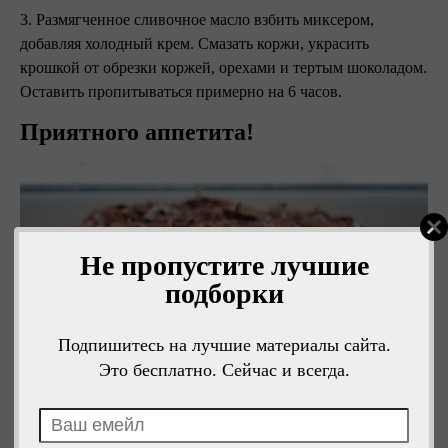
3. Размягченное сливочное масло взбить миксером,
добавляя холодный крем. Смазать коржи, украсить
крошкой от обрезки коржей, орехами и тертым шоколадом.
Оставить пропитываться примерно на 6 часов.
Приятного аппетита!
Не пропустите лучшие
подборки
Подпишитесь на лучшие материалы сайта.
Это бесплатно. Сейчас и всегда.