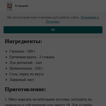
Кулинарный
​Гречневая каша со
Мы используем куки и метрики для работы сайта.
Подробнее в
Политике
.
свининой в горшочке
ОК
Ингредиенты:
Свинина - 500 г
Гречневая крупа - 2 стакана
Лук репчатый - 1шт
Шампиньоны - 250 г
Соль, перец по вкусу
Лавровый лист
Приготовление:
1. Мясо нарезать на небольшие кусочки, потушить на
сковороде в собственном соку минут 10. Лук и грибы