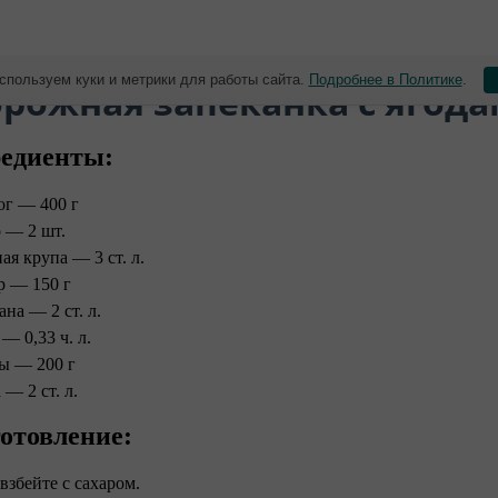
спользуем куки и метрики для работы сайта.
Подробнее в Политике
.
орожная запеканка с ягод
едиенты:
ог — 400 г
 — 2 шт.
ая крупа — 3 ст. л.
р — 150 г
ана — 2 ст. л.
— 0,33 ч. л.
ы — 200 г
— 2 ст. л.
отовление:
 взбейте с сахаром.