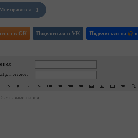
1
Мне нравится
иться в ОК
Поделиться в VK
Поделиться на
@
m
е имя:
il для ответов:
Текст комментария