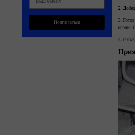
2. Доба
3. Гото
Подписаться
ягоды. 
4. Гото
Прия