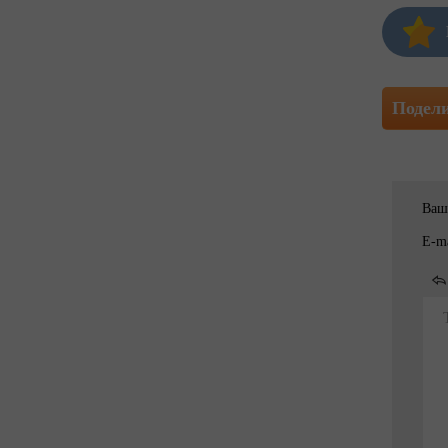
Подел
Ваш
E-ma