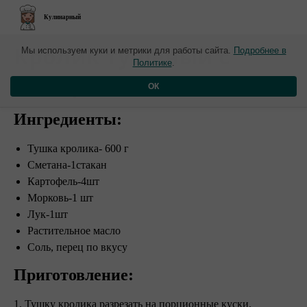
Кулинарный
Кролик тушеный с
Мы используем куки и метрики для работы сайта.
Подробнее в
Политике
.
овощами в сметане
ОК
Ингредиенты:
Тушка кролика- 600 г
Сметана-1стакан
Картофель-4шт
Морковь-1 шт
Лук-1шт
Растительное масло
Соль, перец по вкусу
Приготовление:
1. Тушку кролика разрезать на порционные куски.