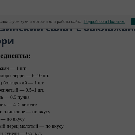
спользуем куки и метрики для работы сайта.
Подробнее в Политике
.
рузинский салат с баклаж
рри
едиенты:
ажан — 1 шт.
доры черри — 6–10 шт.
ц болгарский — 1 шт.
репчатый — 0,5–1 шт.
нь — 0,5 пучка
лик — 4–5 веточек
о оливковое — по вкусу
 — по вкусу
ый перец молотый — по вкусу
и-сунели — 0,5 ч. л.