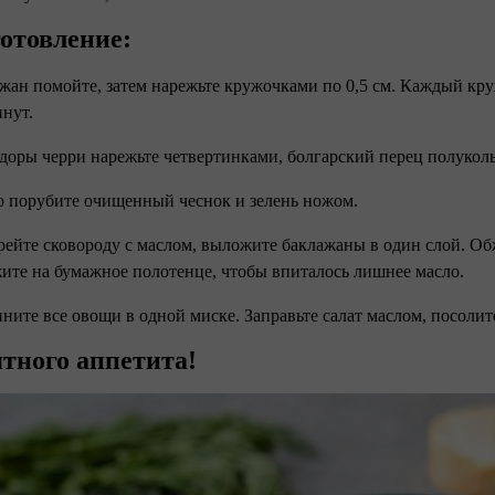
отовление:
ажан помойте, затем нарежьте кружочками по 0,5 см. Каждый кру
инут.
доры черри нарежьте четвертинками, болгарский перец полукол
о порубите очищенный чеснок и зелень ножом.
грейте сковороду с маслом, выложите баклажаны в один слой. Обж
ите на бумажное полотенце, чтобы впиталось лишнее масло.
ините все овощи в одной миске. Заправьте салат маслом, посоли
тного аппетита!