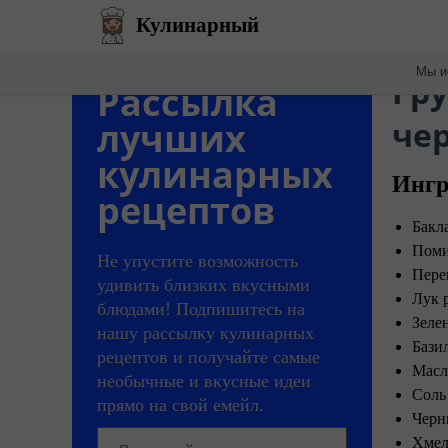
Кулинарный
Мы и
​Г
Рассылка
че
лучших
кулинарных
Ингр
рецептов
Бакл
Поми
Не упустите возможность
Пере
удивить близких вкусными
Лук 
блюдами! Подпишитесь на
Зеле
нашу рассылку кулинарных
Бази
рецептов и получайте самые
Масл
необычные и вкусные идеи
Соль
прямо на свой емейл.
Черн
Хмел