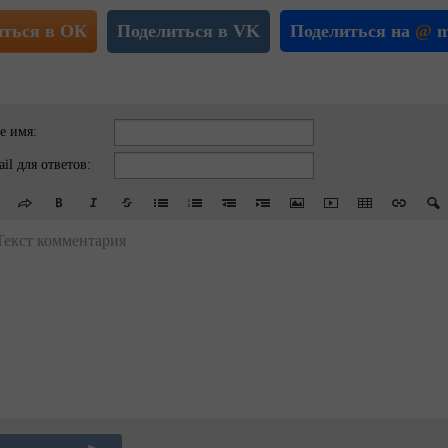
иться в ОК
Поделиться в VK
Поделиться на
@
m
е имя:
il для ответов:
Текст комментария