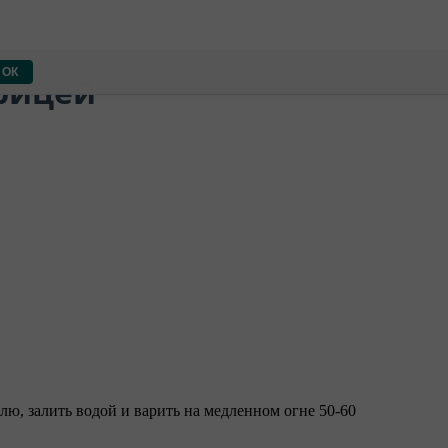
ОК
урицей
юлю, залить водой и варить на медленном огне 50-60