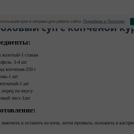
спользуем куки и метрики для работы сайта.
Подробнее в Политике
.
роховый суп с копченой к
едиенты:
х колотый-1 стакан
офель- 3-4 шт
ца копченая-250 г
овь-1 шт
репчатый-1 шт
, перец по вкусу
овый лист-1шт
отовление:
х замочить и оставить на ночь, затем промыть, положить в кастр