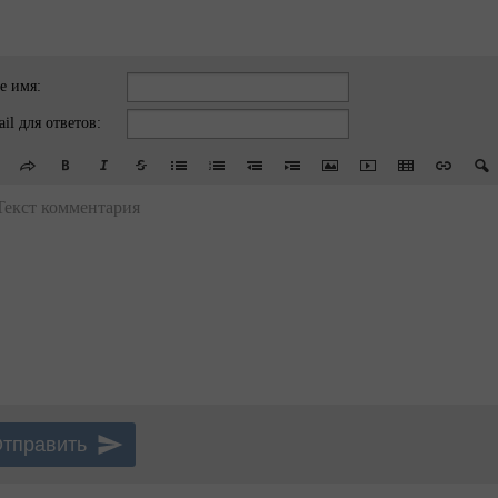
е имя:
il для ответов:
Текст комментария