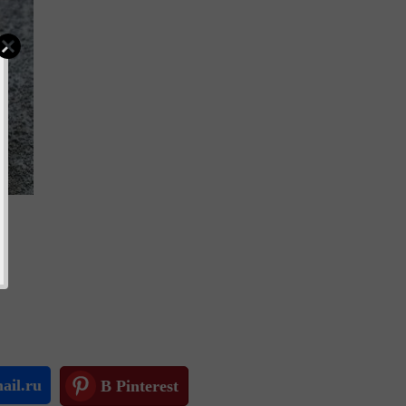
ail.ru
В Pinterest