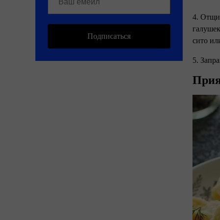
4. Отщи
галушек
Подписаться
сито ил
5. Запр
Прия