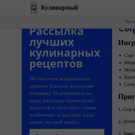
Кулинарный
Мы и
​С
Рассылка
лучших
Ингр
кулинарных
Сыр 
рецептов
Яйцо
Мука 
Круп
Не упустите возможность
Соль
удивить близких вкусными
блюдами! Подпишитесь на
Приг
нашу рассылку кулинарных
рецептов и получайте самые
1. Сыр 
необычные и вкусные идеи
2. Доба
прямо на свой емейл.
3. Заме