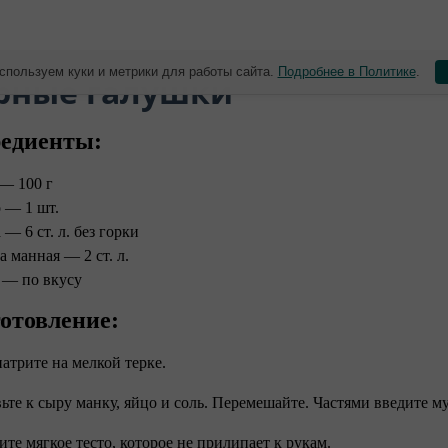
спользуем куки и метрики для работы сайта.
Подробнее в Политике
.
ырные галушки
едиенты:
— 100 г
 — 1 шт.
— 6 ст. л. без горки
а манная — 2 ст. л.
 — по вкусу
отовление:
натрите на мелкой терке.
вьте к сыру манку, яйцо и соль. Перемешайте. Частями введите м
сите мягкое тесто, которое не прилипает к рукам.