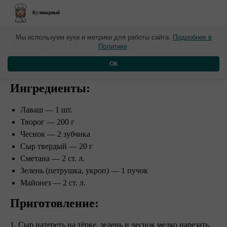
Кулинарный
​Закуска из лаваша с
Мы используем куки и метрики для работы сайта.
Подробнее в
Политике
.
творогом и чесноком
ОК
Ингредиенты:
Лаваш — 1 шт.
Творог — 200 г
Чеснок — 2 зубчика
Сыр твердый — 20 г
Сметана — 2 ст. л.
Зелень (петрушка, укроп) — 1 пучок
Майонез — 2 ст. л.
Приготовление:
1. Сыр натереть на тёрке, зелень и чеснок мелко нарезать,