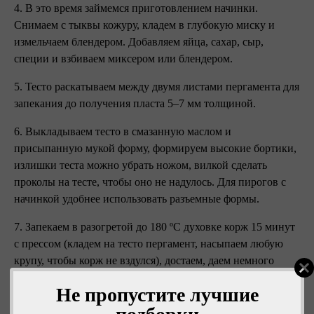
4. В это время займемся приготовлением начинки.
Снимаем с тыквы кожуру, кладем в глубокую миску и
измельчаем блендером. Добавляем яйца, сахар, сыр,
специи и взбиваем миксером или блендером.
5. Тесто раскатываем между двумя листами пергамента для
запекания до получения пласта 5–7 мм толщиной.
6. Выкладываем тесто в смазанную маслом и
присыпанную мукой форму, формируем высокие бортики,
излишки теста можно убрать ножом, вилкой сделать
проколы на тесте, чтобы оно не надулось. Для пирогов с
начинкой удобнее использовать разъемные формы.
7. Запекаем в разогретой до 180 ºC духовке корж 15 минут
с прессом (кладем на тесто пергамент, насыпаем любую
крупу, чтобы корж не вздулся), достаем, даем немного
остыть и заливаем начинку.
Не пропустите лучшие
8. Выпекаем пирог при аналогичной температуре 1–1,5